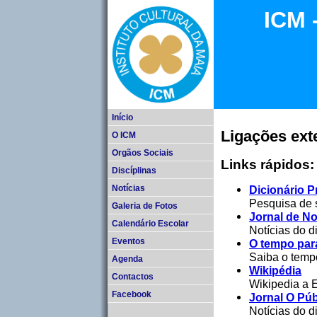
ICM 
Início
Ligações ext
O ICM
Orgãos Sociais
Links rápidos:
Discíplinas
Dicionário P
Notícias
Pesquisa de s
Galeria de Fotos
Jornal de Not
Calendário Escolar
Notícias do di
O tempo par
Eventos
Saiba o tempo
Agenda
Wikipédia
Contactos
Wikipedia a E
Facebook
Jornal O Púb
Notícias do di