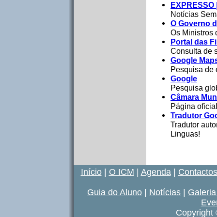
EXPRESSO |
Notícias Sem
O Governo d
Os Ministros
Portal das F
Consulta de s
Google Map
Pesquisa de e
Google
Pesquisa glob
Câmara Muni
Página ofici
Tradutor Go
Tradutor aut
Linguas!
Início
|
O ICM
|
Agenda
|
Contacto
Guia do Aluno
|
Notícias
|
Galeria
Eve
Copyright 