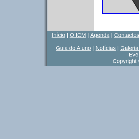
Início
|
O ICM
|
Agenda
|
Contacto
Guia do Aluno
|
Notícias
|
Galeria
Eve
Copyright 